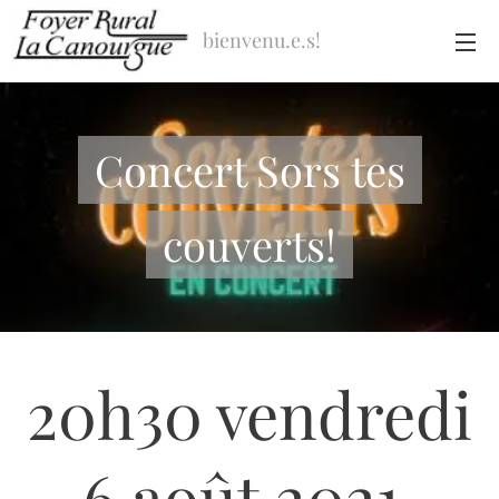
bienvenu.e.s!
Concert Sors tes
couverts!
20h30 vendredi
6 août 2021,